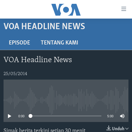
Tautan-
tautan
Akses
VOA HEADLINE NEWS
BERANDA
Lanjut
ke
DUNIA
EPISODE
TENTANG KAMI
Konten
VIDEO
Utama
VOA Headline News
Lanjut
POLYGRAPH
ke
DAFTAR PROGRAM
25/05/2014
Navigasi
Utama
Learning English
Lanjut
ke
No media source currently available
IKUTI KAMI
Pencarian
0:00
5:00
Unduh
Simak berita terkini setiap 30 menit