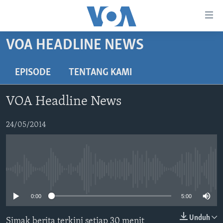
Tautan-
tautan
Akses
VOA HEADLINE NEWS
BERANDA
Lanjut
ke
DUNIA
EPISODE
TENTANG KAMI
Konten
VIDEO
Utama
VOA Headline News
Lanjut
POLYGRAPH
ke
DAFTAR PROGRAM
24/05/2014
Navigasi
Utama
Learning English
Lanjut
ke
No media source currently available
IKUTI KAMI
Pencarian
0:00
5:00
Unduh
Simak berita terkini setiap 30 menit