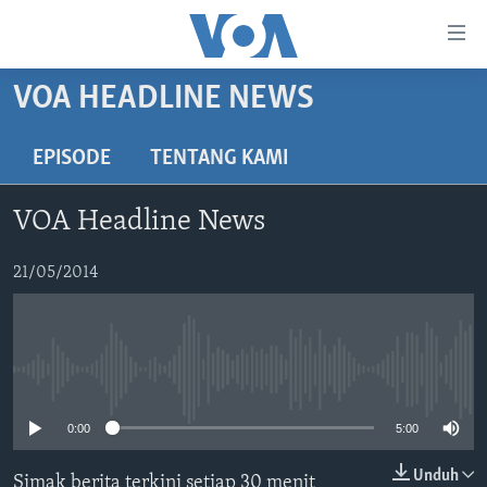
Tautan-
tautan
Akses
VOA HEADLINE NEWS
BERANDA
Lanjut
ke
DUNIA
EPISODE
TENTANG KAMI
Konten
VIDEO
Utama
VOA Headline News
Lanjut
POLYGRAPH
ke
DAFTAR PROGRAM
21/05/2014
Navigasi
Utama
Learning English
Lanjut
ke
No media source currently available
IKUTI KAMI
Pencarian
0:00
5:00
Unduh
Simak berita terkini setiap 30 menit