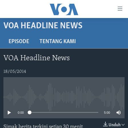
Tautan-
tautan
Akses
VOA HEADLINE NEWS
BERANDA
Lanjut
ke
DUNIA
EPISODE
TENTANG KAMI
Konten
VIDEO
Utama
VOA Headline News
Lanjut
POLYGRAPH
ke
DAFTAR PROGRAM
18/05/2014
Navigasi
Utama
Learning English
Lanjut
ke
No media source currently available
IKUTI KAMI
Pencarian
0:00
5:00
Unduh
Simak berita terkini setiap 30 menit