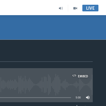
LIVE
EMBED
able
5:00