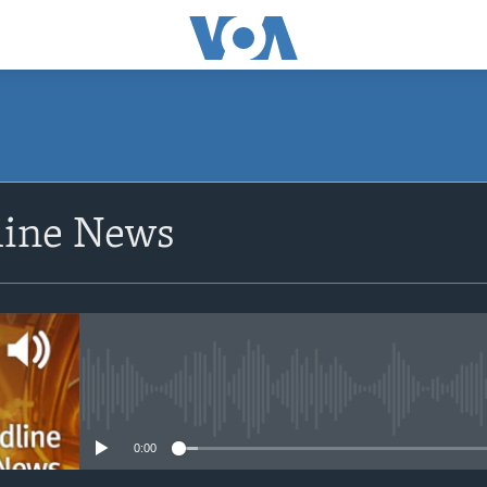
ine News‬
No media source currently avail
0:00