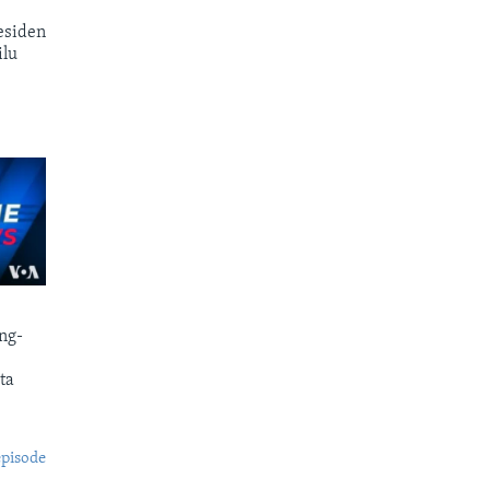
esiden
ilu
ng-
ta
episode