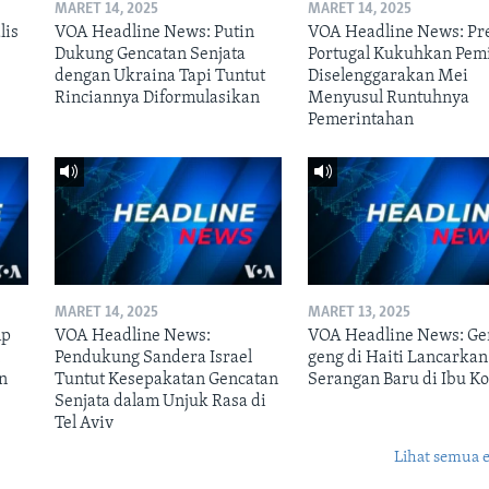
MARET 14, 2025
MARET 14, 2025
lis
VOA Headline News: Putin
VOA Headline News: Pr
Dukung Gencatan Senjata
Portugal Kukuhkan Pem
dengan Ukraina Tapi Tuntut
Diselenggarakan Mei
Rinciannya Diformulasikan
Menyusul Runtuhnya
Pemerintahan
MARET 14, 2025
MARET 13, 2025
mp
VOA Headline News:
VOA Headline News: Ge
n
Pendukung Sandera Israel
geng di Haiti Lancarkan
n
Tuntut Kesepakatan Gencatan
Serangan Baru di Ibu Ko
Senjata dalam Unjuk Rasa di
Tel Aviv
Lihat semua 