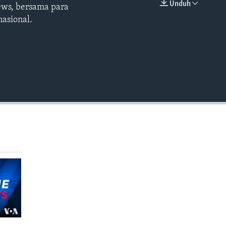
Unduh
ews, bersama para
EMBED
asional.