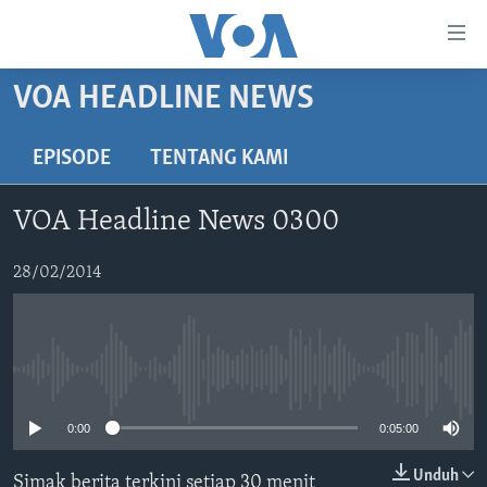
Tautan-
tautan
Akses
VOA HEADLINE NEWS
BERANDA
Lanjut
ke
DUNIA
EPISODE
TENTANG KAMI
Konten
VIDEO
Utama
VOA Headline News 0300
Lanjut
POLYGRAPH
ke
DAFTAR PROGRAM
28/02/2014
Navigasi
Utama
Learning English
Lanjut
ke
No media source currently available
IKUTI KAMI
Pencarian
0:00
0:05:00
Unduh
Simak berita terkini setiap 30 menit