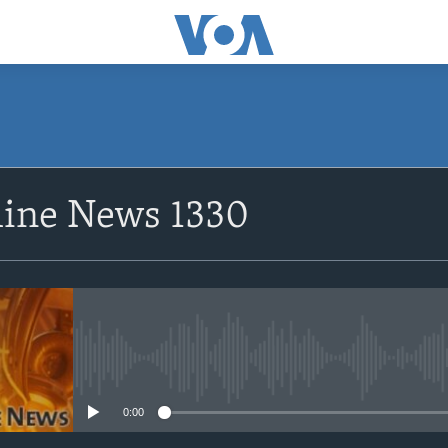
ine News 1330
No media source currently avail
0:00