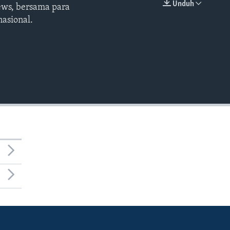
Unduh
ews, bersama para
EMBED
asional.