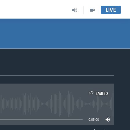
LIVE
EMBED
able
0:05:00