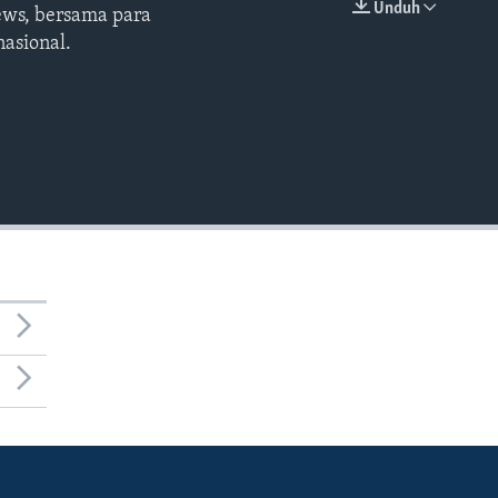
Unduh
ews, bersama para
EMBED
asional.