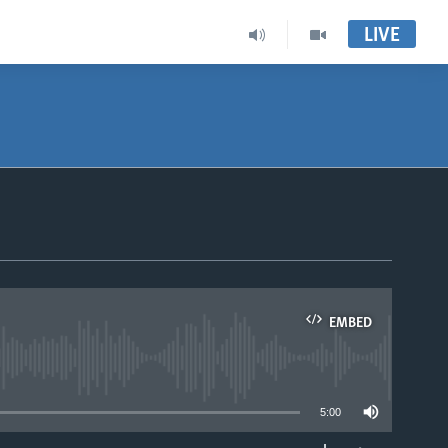
LIVE
EMBED
able
5:00