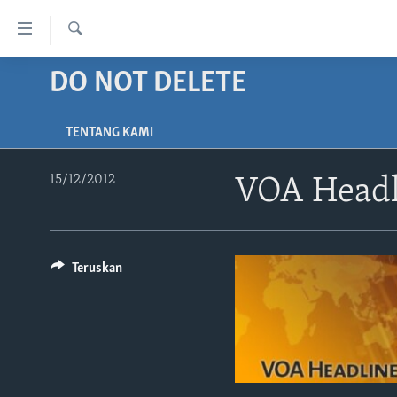
Tautan-
tautan
Cari
Akses
DO NOT DELETE
BERANDA
Lanjut
DUNIA
ke
TENTANG KAMI
VIDEO
Konten
Utama
POLYGRAPH
15/12/2012
VOA Headl
Lanjut
DAFTAR PROGRAM
ke
Navigasi
Utama
Teruskan
Lanjut
ke
Pencarian