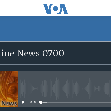
ine News 0700
No media source currently avail
0:00