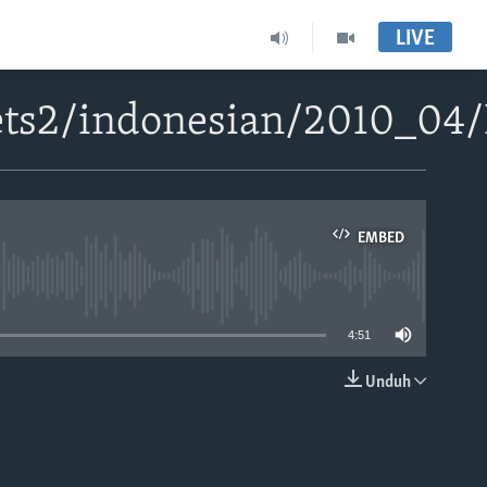
LIVE
ts2/indonesian/2010_04/
EMBED
able
4:51
Unduh
EMBED