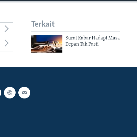
Terkait
Surat Kabar Hadapi Masa
Depan Tak Pasti