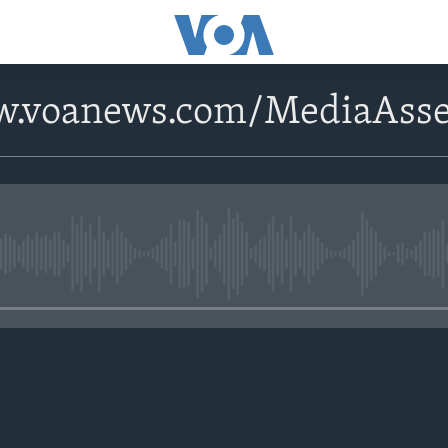
w.voanews.com/MediaAsse
No media source currently avail