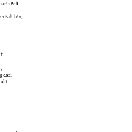
aris Bali
 Bali lain,
it
ey
g dari
ulit