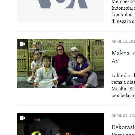
Membesarka
Indonesia, 
komunitas 
di negara 
APRIL 12, 20
Makna Id
AS
Lahir dan 
remaja dias
Muslim. Se
pembelajar
APRIL 03, 20
Dekorasi