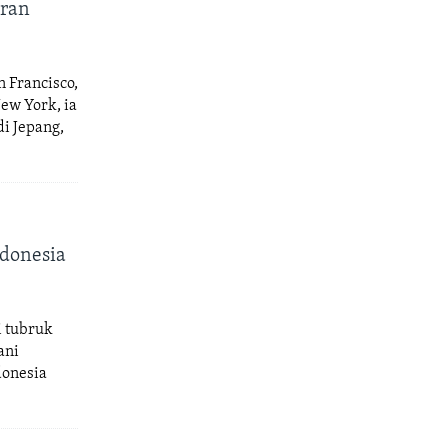
oran
 Francisco,
ew York, ia
di Jepang,
donesia
i tubruk
ani
donesia