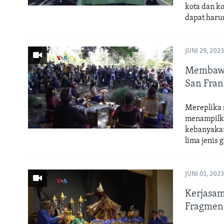
kota dan ko
dapat haru
JUNI 29, 2023
Membawa 
San Fran
Mereplika 
menampilka
kebanyakan
lima jenis
JUNI 01, 2023
Kerjasam
Fragmen