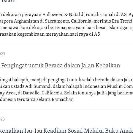
 Islam
si dekorasi perayaan Halloween & Natal di rumah-rumah di AS, A
spora Afghanistan di Sacramento, California, merintis Era Trend
g menawarkan dekorasi bertema perayaan hari besar Islam agar 
asakan kegembiraan merayakan hari raya di AS
023
 Pengingat untuk Berada dalam Jalan Kebaikan
fungsi halaqah, menjadi pengingat untuk selalu berada dalam jala
aikan ustadz Adi Sumandi dalam halaqah Indonesian Muslim Co
ay Area, di Danville, California. Selain tentunya jadi ajang berte
ndonesia terutama selama Ramadhan
023
nalkan Isu-Isu Keadilan Sosial Melalui Buku Ana