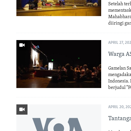
Setelah ter
mementaska
Mahabharata
diiringi ga
APRIL 27, 20
Warga AS
Gamelan Sa
mengadakan
Indonesia.
berjudul “P
APRIL 20, 20
Tantang