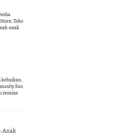
yesha
 Store. Toko
anak-anak
n kebaikan.
mmunity San
mu sesama
k-Anak