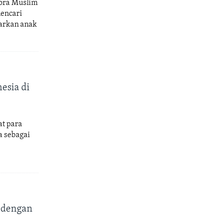
pora Muslim
mencari
sarkan anak
esia di
at para
a sebagai
a dengan