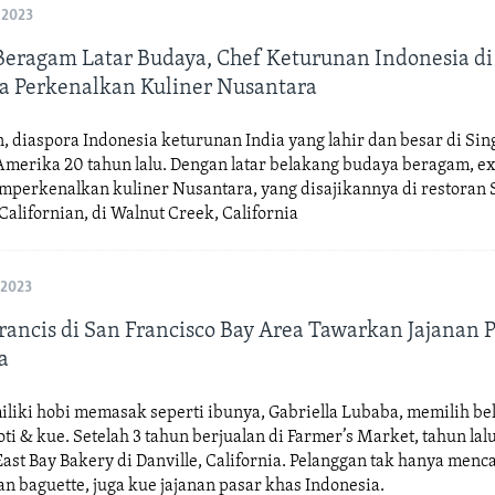
 2023
eragam Latar Budaya, Chef Keturunan Indonesia di
ia Perkenalkan Kuliner Nusantara
, diaspora Indonesia keturunan India yang lahir dan besar di Sin
Amerika 20 tahun lalu. Dengan latar belakang budaya beragam, e
emperkenalkan kuliner Nusantara, yang disajikannya di restoran
alifornian, di Walnut Creek, California
 2023
rancis di San Francisco Bay Area Tawarkan Jajanan 
a
liki hobi memasak seperti ibunya, Gabriella Lubaba, memilih bel
i & kue. Setelah 3 tahun berjualan di Farmer’s Market, tahun lalu
st Bay Bakery di Danville, California. Pelanggan tak hanya menca
an baguette, juga kue jajanan pasar khas Indonesia.