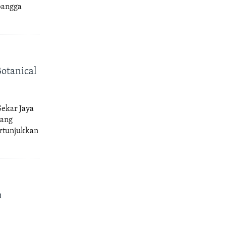
 bangga
otanical
Sekar Jaya
yang
ertunjukkan
n