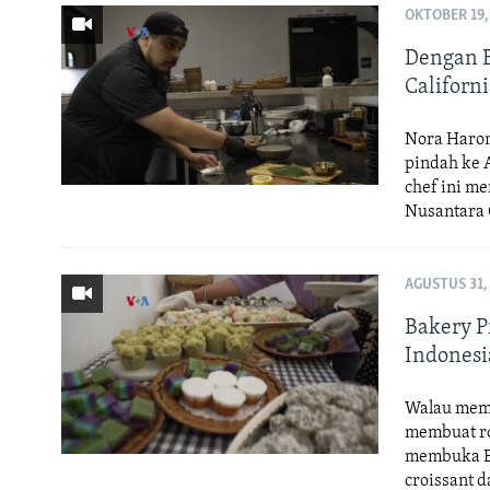
OKTOBER 19,
Dengan B
Californ
Nora Haron
pindah ke 
chef ini m
Nusantara C
AGUSTUS 31,
Bakery P
Indonesi
Walau memi
membuat rot
membuka Ea
croissant d