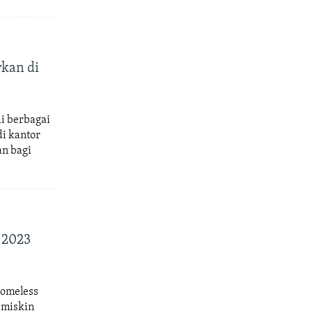
kan di
i berbagai
di kantor
an bagi
 2023
Homeless
 miskin