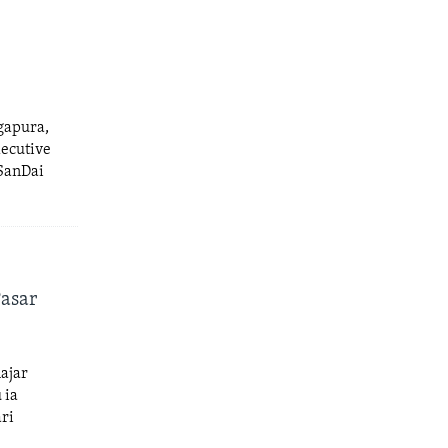
gapura,
xecutive
 SanDai
Pasar
ajar
 ia
ri