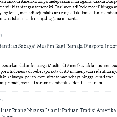
n anak di Amerika tanpa melepaskan nilai agama, diakui Dias
memiliki tantangan tersendiri. Dari menjadi ‘role model’ hingga 
yang tepat, menjadi sejumlah cara yang dilakukan dalam membe
dimana Islam masih menjadi agama minoritas
23
entitas Sebagai Muslim Bagi Remaja Diaspora Indon
dibesarkan dalam keluarga Muslim di Amerika, tak lantas membu
pora Indonesia di beberapa kota di AS ini menyadari identitasny
lain keluarga, peran komunitas,teman sebaya hingga kesadaran,
an pribadi, menjadi sarana membentuk identitas mereka.
23
 Luar Ruang Nuansa Islami: Paduan Tradisi Amerik