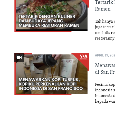
Tertarik
Ramen
Tak hanya 
juga tertar
merintis r
restorannya
APRIL 19, 20
Menawar
di San F
Pecinta ko
Indonesia 
Indonesia 
kepada war