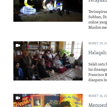
Perayaan
Terinspira
Subhan, Dia
online yan
Muslim mer
MARET 29, 2
Halaqah:
Salah satu 
Ini disamp
Francisco B
diaspora I
MARET 16, 2
Memperke