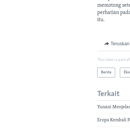
memotong sete
perhatian pad
itu.
Teruskan
This item is part of
Berita
Eko
Terkait
Yunani Menjelan
Eropa Kembali F