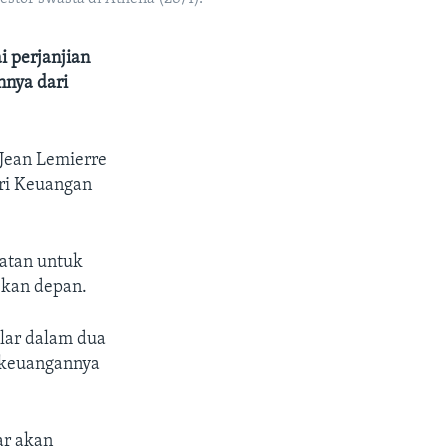
 perjanjian
nnya dari
 Jean Lemierre
ri Keuangan
atan untuk
ekan depan.
lar dalam dua
 keuangannya
ar akan