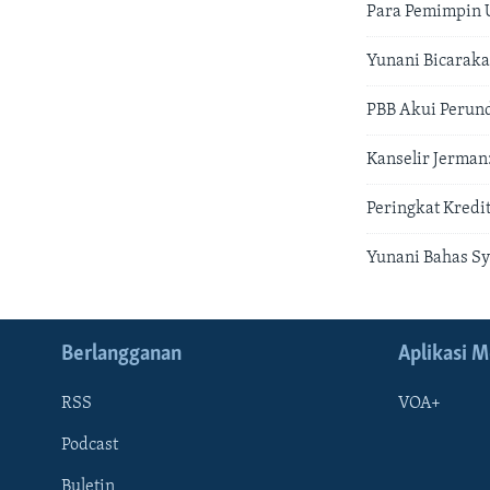
Para Pemimpin U
Yunani Bicarak
PBB Akui Perund
Kanselir Jerman
Peringkat Kredi
Yunani Bahas Sy
Berlangganan
Aplikasi M
RSS
VOA+
Podcast
Buletin