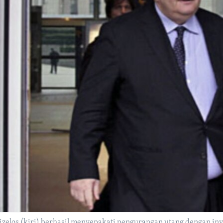
elos (kiri) berhasil menyepakati pengurangan utang dengan inve