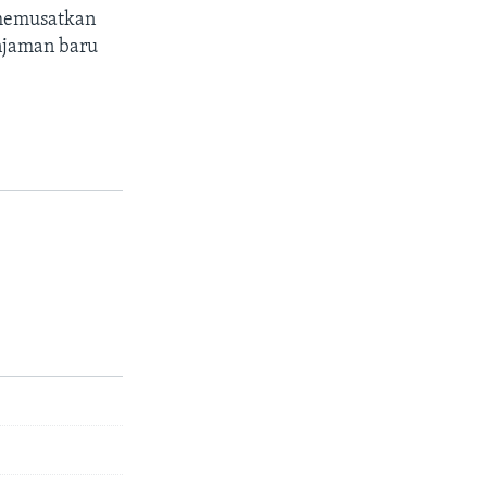
 memusatkan
njaman baru