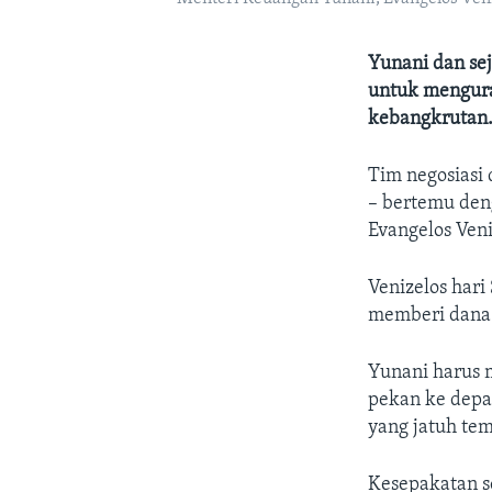
Yunani dan se
untuk mengura
kebangkrutan
Tim negosiasi 
– bertemu den
Evangelos Veni
Venizelos har
memberi dana 
Yunani harus 
pekan ke depa
yang jatuh te
Kesepakatan s