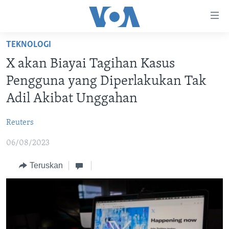
Tautan-
tautan
Akses
TEKNOLOGI
BERANDA
Lanjut
X akan Biayai Tagihan Kasus
ke
DUNIA
Pengguna yang Diperlakukan Tak
Konten
VIDEO
Utama
Adil Akibat Unggahan
Lanjut
POLYGRAPH
ke
Reuters
DAFTAR PROGRAM
Navigasi
06/08/2023
Utama
Learning English
Lanjut
Teruskan
ke
IKUTI KAMI
Pencarian