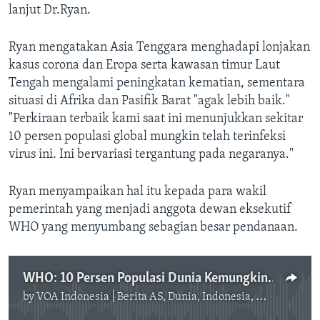
lanjut Dr.Ryan.
Ryan mengatakan Asia Tenggara menghadapi lonjakan
kasus corona dan Eropa serta kawasan timur Laut
Tengah mengalami peningkatan kematian, sementara
situasi di Afrika dan Pasifik Barat "agak lebih baik."
"Perkiraan terbaik kami saat ini menunjukkan sekitar
10 persen populasi global mungkin telah terinfeksi
virus ini. Ini bervariasi tergantung pada negaranya."
Ryan menyampaikan hal itu kepada para wakil
pemerintah yang menjadi anggota dewan eksekutif
WHO yang menyumbang sebagian besar pendanaan.
WHO: 10 Persen Populasi Dunia Kemungkinan Terinfeksi Virus
by
VOA Indonesia | Berita AS, Dunia, Indonesia, Diaspora Indonesia di AS
No media source currently available