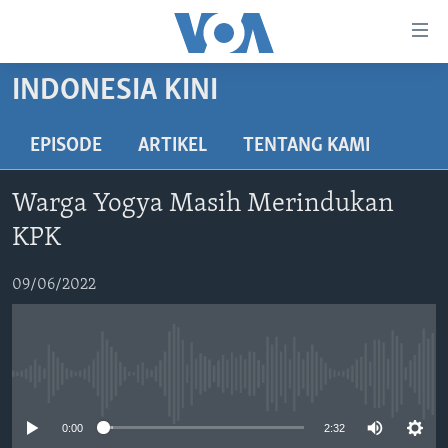
Tautan-
tautan
Akses
INDONESIA KINI
BERANDA
Lanjut
ke
DUNIA
EPISODE
ARTIKEL
TENTANG KAMI
Konten
VIDEO
Utama
Warga Yogya Masih Merindukan
Lanjut
POLYGRAPH
KPK
ke
DAFTAR PROGRAM
Navigasi
09/06/2022
Utama
Learning English
Lanjut
ke
IKUTI KAMI
Pencarian
No media source currently available
0:00
2:32