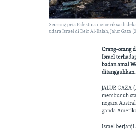
Seorang pria Palestina memeriksa di deka
udara Israel di Deir Al-Balah, Jalur Gaza (2
Orang-orang d
Israel terhad
badan amal Wor
ditangguhkan.
JALUR GAZA 
membunuh staf
negara Austral
ganda Amerika
Israel berjanj