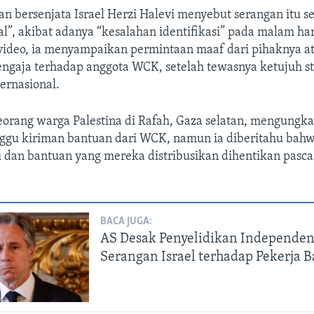
n bersenjata Israel Herzi Halevi menyebut serangan itu s
al”, akibat adanya “kesalahan identifikasi” pada malam ha
video, ia menyampaikan permintaan maaf dari pihaknya at
engaja terhadap anggota WCK, setelah tewasnya ketujuh s
ernasional.
seorang warga Palestina di Rafah, Gaza selatan, mengungk
gu kiriman bantuan dari WCK, namun ia diberitahu bahw
u dan bantuan yang mereka distribusikan dihentikan pasca
BACA JUGA:
AS Desak Penyelidikan Independen
Serangan Israel terhadap Pekerja 