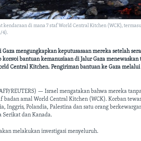
t kendaraan di mana 7 staf World Central Kitchen (WCK), termas
/4).
i Gaza mengungkapkan keputusasaan mereka setelah ser
ap konvoi bantuan kemanusiaan di Jalur Gaza menewaskan 
ld Central Kitchen. Pengiriman bantuan ke Gaza melalui 
(AFP/REUTERS) —
Israel mengatakan bahwa mereka tanpa
 badan amal World Central Kitchen (WCK). Korban tewas
ia, Inggris, Polandia, Palestina dan satu orang berkewarg
 Serikat dan Kanada.
i akan melakukan investigasi menyeluruh.