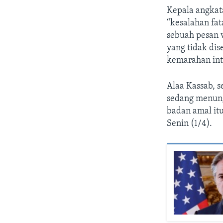
Kepala angkata
“kesalahan fat
sebuah pesan 
yang tidak dis
kemarahan int
Alaa Kassab, 
sedang menung
badan amal it
Senin (1/4).