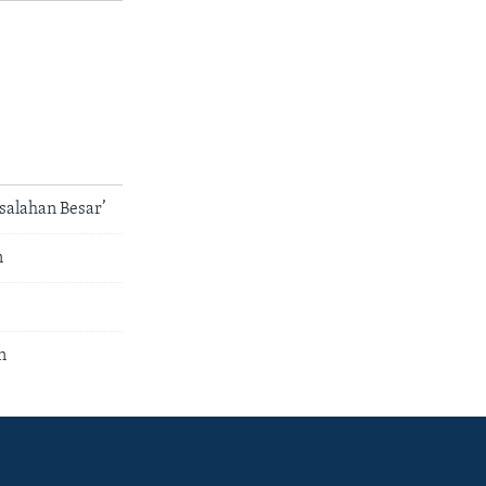
salahan Besar’
n
n