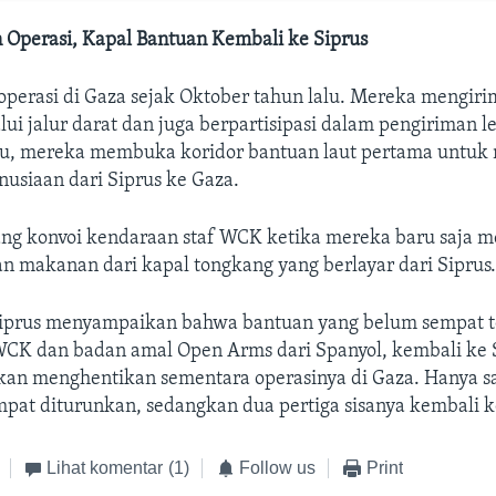
Operasi, Kapal Bantuan Kembali ke Siprus
operasi di Gaza sejak Oktober tahun lalu. Mereka mengir
i jalur darat dan juga berpartisipasi dalam pengiriman l
lu, mereka membuka koridor bantuan laut pertama untu
usiaan dari Siprus ke Gaza.
ang konvoi kendaraan staf WCK ketika mereka baru saja 
n makanan dari kapal tongkang yang berlayar dari Siprus
Siprus menyampaikan bahwa bantuan yang belum sempat t
 WCK dan badan amal Open Arms dari Spanyol, kembali ke S
n menghentikan sementara operasinya di Gaza. Hanya s
mpat diturunkan, sedangkan dua pertiga sisanya kembali k
Lihat komentar
(1)
Follow us
Print