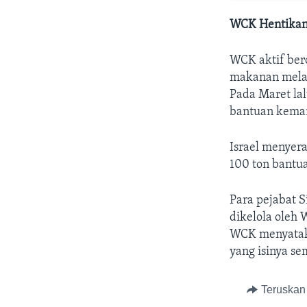
WCK Hentikan 
WCK aktif ber
makanan melalu
Pada Maret la
bantuan keman
Israel menyer
100 ton bantua
Para pejabat 
dikelola oleh
WCK menyataka
yang isinya se
Teruskan