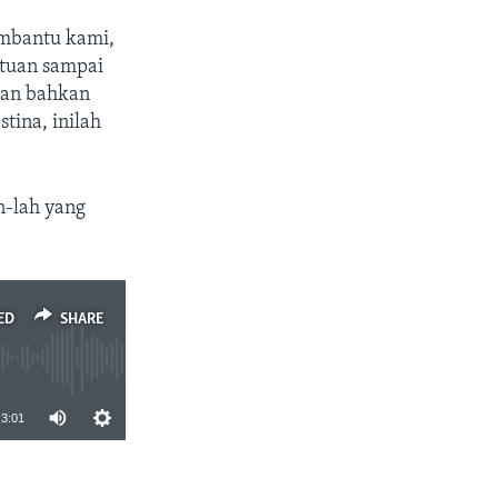
embantu kami,
ntuan sampai
dan bahkan
tina, inilah
n-lah yang
ED
SHARE
3:01
SHARE