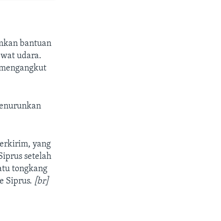
imkan bantuan
ewat udara.
k mengangkut
menurunkan
.
erkirim, yang
iprus setelah
atu tongkang
e Siprus.
[br]