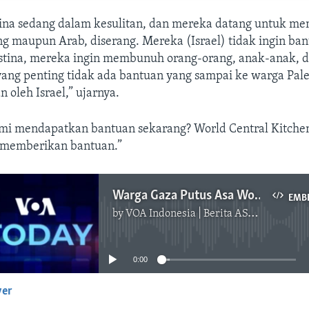
tina sedang dalam kesulitan, dan mereka datang untuk m
ng maupun Arab, diserang. Mereka (Israel) tidak ingin ba
estina, mereka ingin membunuh orang-orang, anak-anak, 
ng penting tidak ada bantuan yang sampai ke warga Pales
 oleh Israel,” ujarnya.
mi mendapatkan bantuan sekarang? World Central Kitche
 memberikan bantuan.”
Warga Gaza Putus Asa World Central Kitchen Tangguhkan Operasi Pascaserangan Israel
EMB
by
VOA Indonesia | Berita AS, Dunia, Indonesia, Diaspora Indonesia di AS
No media source currently available
0:00
yer
EMBED