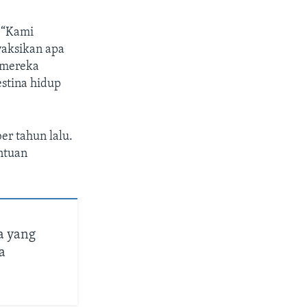
 “Kami
aksikan apa
t mereka
estina hidup
er tahun lalu.
ntuan
a yang
a