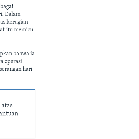
ebagai
ri. Dalam
as kerugian
taf itu memicu
apkan bahwa ia
a operasi
serangan hari
 atas
Bantuan