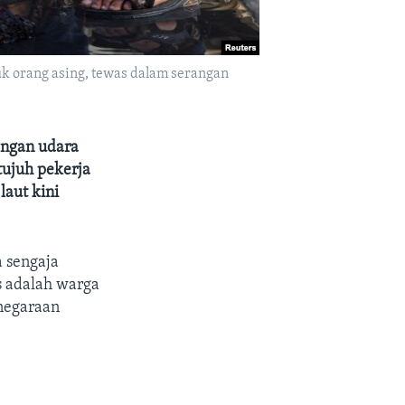
uk orang asing, tewas dalam serangan
angan udara
tujuh pekerja
laut kini
 sengaja
 adalah warga
anegaraan