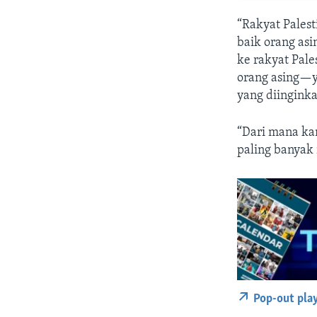
“Rakyat Pales
baik orang asi
ke rakyat Pal
orang asing—ya
yang diinginkan
“Dari mana ka
paling banyak
Pop-out pla