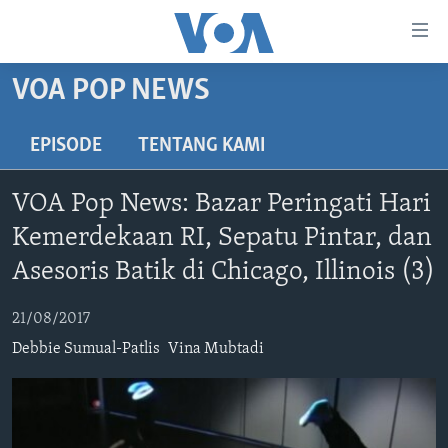
Tautan-
tautan
Akses
VOA POP NEWS
BERANDA
Lanjut
ke
DUNIA
EPISODE
TENTANG KAMI
Konten
VIDEO
Utama
VOA Pop News: Bazar Peringati Hari
Lanjut
POLYGRAPH
Kemerdekaan RI, Sepatu Pintar, dan
ke
DAFTAR PROGRAM
Navigasi
Asesoris Batik di Chicago, Illinois (3)
Utama
Learning English
Lanjut
21/08/2017
ke
Debbie Sumual-Patlis
Vina Mubtadi
IKUTI KAMI
Pencarian