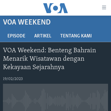
Tautan-
tautan
Akses
VOA WEEKEND
BERANDA
Lanjut
ke
DUNIA
EPISODE
ARTIKEL
TENTANG KAMI
Konten
VIDEO
Utama
VOA Weekend: Benteng Bahrain
Lanjut
POLYGRAPH
Menarik Wisatawan dengan
ke
DAFTAR PROGRAM
Navigasi
Kekayaan Sejarahnya
Utama
Learning English
Lanjut
19/02/2023
ke
IKUTI KAMI
Pencarian
No media source currently available