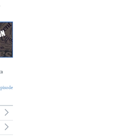
n
ta
episode