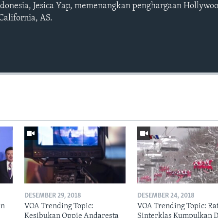
ndonesia, Jesica Yap, memenangkan penghargaan Hollywoo
California, AS.
DESEMBER 29, 2018
DESEMBER 24, 2018
en
VOA Trending Topic:
VOA Trending Topic: Ra
Kesibukan Oppie Andaresta
Sinterklas Kumpulkan 