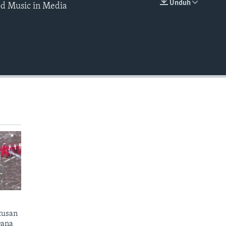
Unduh
d Music in Media
EMBED
tusan
Dana