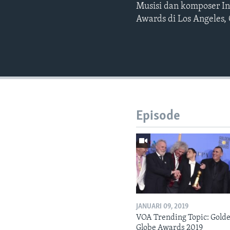
Musisi dan komposer I
Awards di Los Angeles, 
Episode
JANUARI 09, 2019
VOA Trending Topic: Gold
Globe Awards 2019