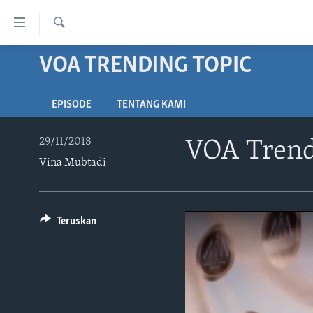
Tautan-
tautan
Cari
Akses
VOA TRENDING TOPIC
BERANDA
Lanjut
DUNIA
ke
EPISODE
TENTANG KAMI
VIDEO
Konten
Utama
POLYGRAPH
29/11/2018
VOA Trendi
Lanjut
Vina Mubtadi
DAFTAR PROGRAM
ke
Navigasi
Utama
Lanjut
Teruskan
ke
Pencarian