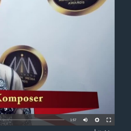
able
1:57