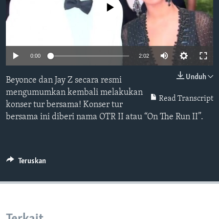
Bahasa-bahasa
No media source currently available
0:00
2:02
Unduh
Beyonce dan Jay Z secara resmi
mengumumkan kembali melakukan
Read Transcript
konser tur bersama! Konser tur
bersama ini diberi nama OTR II atau “On The Run II”.
Teruskan