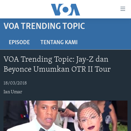
Tautan-
tautan
Akses
VOA TRENDING TOPIC
BERANDA
Lanjut
ke
DUNIA
EPISODE
TENTANG KAMI
Konten
VIDEO
Utama
VOA Trending Topic: Jay-Z dan
Lanjut
POLYGRAPH
Beyonce Umumkan OTR II Tour
ke
DAFTAR PROGRAM
Navigasi
18/03/2018
Utama
Learning English
Lanjut
Ian Umar
ke
IKUTI KAMI
Pencarian