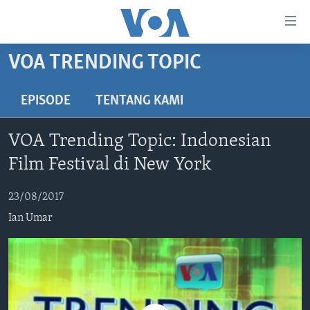
Tautan-
tautan
Akses
VOA TRENDING TOPIC
BERANDA
Lanjut
ke
DUNIA
EPISODE
TENTANG KAMI
Konten
VIDEO
Utama
VOA Trending Topic: Indonesian
Lanjut
POLYGRAPH
Film Festival di New York
ke
DAFTAR PROGRAM
Navigasi
23/08/2017
Utama
Learning English
Lanjut
Ian Umar
ke
IKUTI KAMI
Pencarian