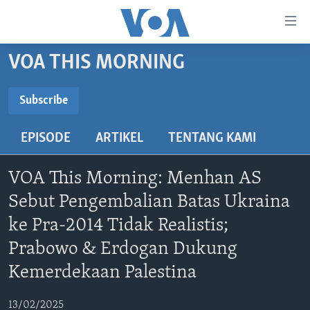
Tautan-
tautan
Akses
VOA THIS MORNING
BERANDA
Lanjut
ke
DUNIA
Subscribe
Konten
SUBSCRIBE
VIDEO
Utama
EPISODE
ARTIKEL
TENTANG KAMI
Lanjut
POLYGRAPH
ke
Spotify
DAFTAR PROGRAM
VOA This Morning: Menhan AS
Navigasi
Utama
Sebut Pengembalian Batas Ukraina
Langganan
Learning English
Lanjut
ke Pra-2014 Tidak Realistis;
ke
Prabowo & Erdogan Dukung
IKUTI KAMI
Pencarian
Kemerdekaan Palestina
13/02/2025