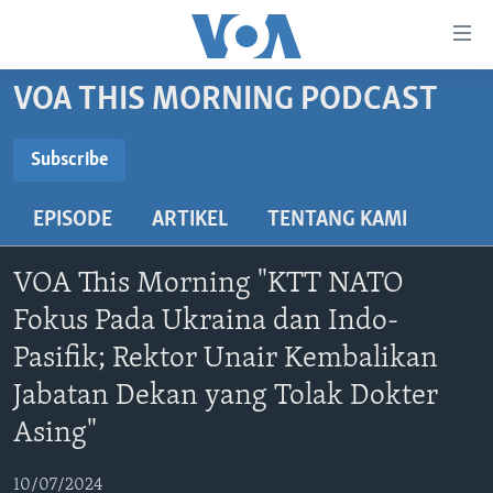
Tautan-
tautan
Akses
VOA THIS MORNING PODCAST
BERANDA
Lanjut
ke
DUNIA
Subscribe
Konten
SUBSCRIBE
VIDEO
Utama
EPISODE
ARTIKEL
TENTANG KAMI
Lanjut
POLYGRAPH
ke
Spotify
DAFTAR PROGRAM
VOA This Morning "KTT NATO
Navigasi
Utama
Fokus Pada Ukraina dan Indo-
YouTube
Learning English
Lanjut
Pasifik; Rektor Unair Kembalikan
ke
Jabatan Dekan yang Tolak Dokter
IKUTI KAMI
Pencarian
Langganan
Asing"
10/07/2024