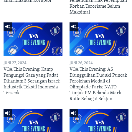
akan Maafkan Koruptor
Pemenuhan Hak Perempuan
Korban Terorisme Belum
Maksimal
JUNI 27, 2024
JUNI 26, 2024
VOA This Evening: Kamp
VOA This Evening: AS
Pengungsi Gaza yang Padat
Diunggulkan Duduki Puncak
Dihantam 3 Serangan Israel;
Perolehan Medali di
Industrik Tekstil Indonesia
Olimpiade Paris; NATO
Terseok
Tunjuk PM Belanda Mark
Rutte Sebagai Sekjen