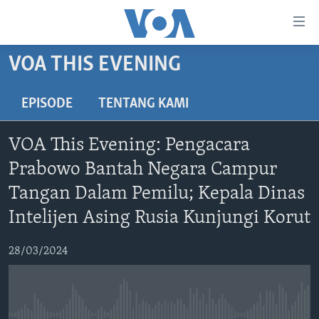
Tautan-
tautan
Akses
VOA THIS EVENING
BERANDA
Lanjut
ke
DUNIA
EPISODE
TENTANG KAMI
Konten
VIDEO
Utama
VOA This Evening: Pengacara
Lanjut
POLYGRAPH
Prabowo Bantah Negara Campur
ke
DAFTAR PROGRAM
Navigasi
Tangan Dalam Pemilu; Kepala Dinas
Utama
Intelijen Asing Rusia Kunjungi Korut
Learning English
Lanjut
ke
28/03/2024
IKUTI KAMI
Pencarian