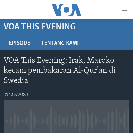
Tautan-
tautan
Akses
VOA THIS EVENING
BERANDA
Lanjut
ke
DUNIA
EPISODE
TENTANG KAMI
Konten
VIDEO
Utama
VOA This Evening: Irak, Maroko
Lanjut
POLYGRAPH
kecam pembakaran Al-Qur'an di
ke
DAFTAR PROGRAM
Navigasi
Swedia
Utama
Learning English
Lanjut
29/06/2023
ke
IKUTI KAMI
Pencarian
No media source currently available