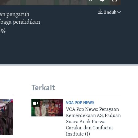
Unduh
kan pengaruh
EMBED
mbaga pendidikan
ng.
Terkait
VOA POP NEWS
VOA Pop News: Perayaan
Kemerdekaan AS, Paduan
Suara Anak Purwa
Caraka, dan Confucius
Institute (1)