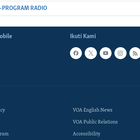
M-PROGRAM RADIO
obile
Ikuti Kami
icy
VOA English News
VOA Public Relations
gram
Accessibility