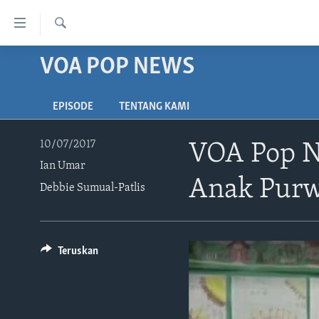
Tautan-
tautan
Cari
Akses
VOA POP NEWS
BERANDA
Lanjut
DUNIA
ke
EPISODE
TENTANG KAMI
VIDEO
Konten
Utama
POLYGRAPH
10/07/2017
VOA Pop N
Lanjut
Ian Umar
DAFTAR PROGRAM
ke
Anak Purwa
Navigasi
Debbie Sumual-Patlis
Utama
Lanjut
ke
Teruskan
Pencarian