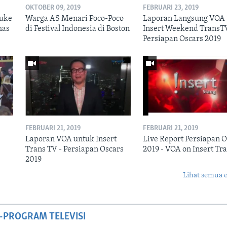
OKTOBER 09, 2019
FEBRUARI 23, 2019
Juke
Warga AS Menari Poco-Poco
Laporan Langsung VOA
has
di Festival Indonesia di Boston
Insert Weekend TransT
Persiapan Oscars 2019
FEBRUARI 21, 2019
FEBRUARI 21, 2019
Laporan VOA untuk Insert
Live Report Persiapan O
Trans TV - Persiapan Oscars
2019 - VOA on Insert Tr
2019
Lihat semua 
-PROGRAM TELEVISI