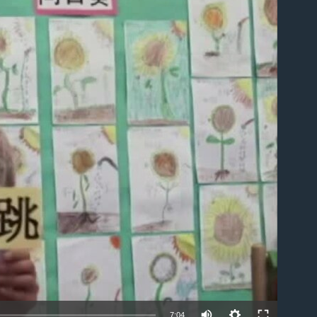
able
7:04