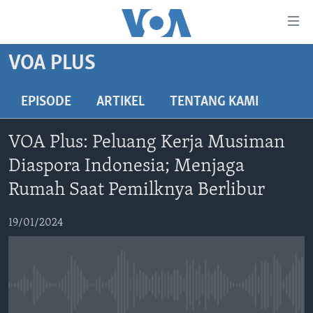
Tautan-
tautan
Akses
VOA PLUS
BERANDA
Lanjut
ke
DUNIA
EPISODE
ARTIKEL
TENTANG KAMI
Konten
VIDEO
Utama
VOA Plus: Peluang Kerja Musiman
Lanjut
POLYGRAPH
Diaspora Indonesia; Menjaga
ke
DAFTAR PROGRAM
Navigasi
Rumah Saat Pemilknya Berlibur
Utama
Learning English
Lanjut
19/01/2024
ke
IKUTI KAMI
Pencarian
No media source currently available