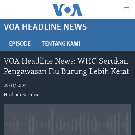
Tautan-
tautan
Akses
VOA HEADLINE NEWS
BERANDA
Lanjut
ke
DUNIA
EPISODE
TENTANG KAMI
Konten
VIDEO
Utama
VOA Headline News: WHO Serukan
Lanjut
POLYGRAPH
Pengawasan Flu Burung Lebih Ketat
ke
DAFTAR PROGRAM
Navigasi
29/11/2024
Utama
Learning English
Lanjut
Nurhadi Sucahyo
ke
IKUTI KAMI
Pencarian
No media source currently available