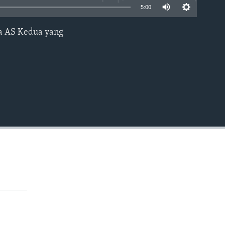
5:00
ga AS Kedua yang
EMBED