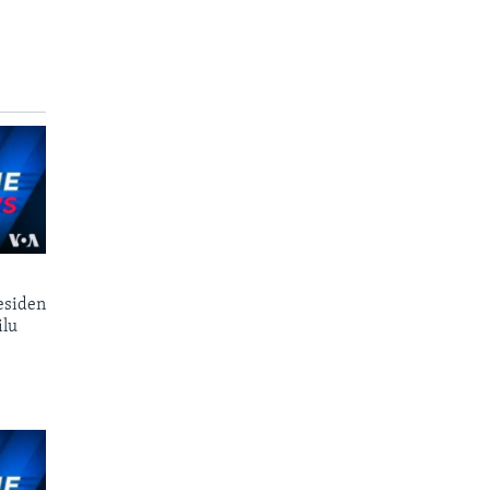
esiden
ilu