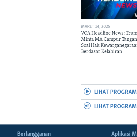
MARET 14, 2025
VOA Headline News: Tru
Minta MA Campur Tanga
Soal Hak Kewarganegaraa
Berdasar Kelahiran
LIHAT PROGRAM
LIHAT PROGRA
Berlangganan
Aplikasi M