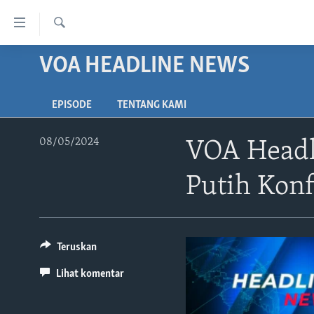
Tautan-
tautan
Cari
Akses
VOA HEADLINE NEWS
BERANDA
Lanjut
DUNIA
ke
EPISODE
TENTANG KAMI
VIDEO
Konten
Utama
POLYGRAPH
08/05/2024
VOA Headl
Lanjut
DAFTAR PROGRAM
ke
Putih Kon
Navigasi
Utama
Lanjut
ke
Teruskan
Pencarian
Lihat komentar