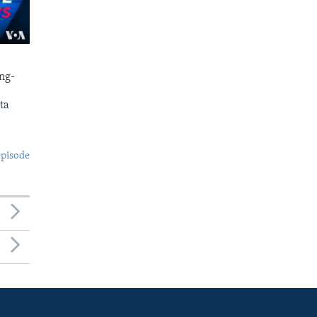
ng-
ta
episode