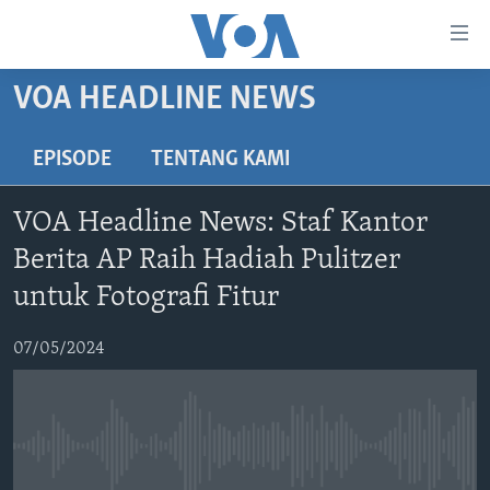
Tautan-
tautan
Akses
VOA HEADLINE NEWS
BERANDA
Lanjut
ke
DUNIA
EPISODE
TENTANG KAMI
Konten
VIDEO
Utama
VOA Headline News: Staf Kantor
Lanjut
POLYGRAPH
Berita AP Raih Hadiah Pulitzer
ke
DAFTAR PROGRAM
Navigasi
untuk Fotografi Fitur
Utama
Learning English
Lanjut
07/05/2024
ke
IKUTI KAMI
Pencarian
No media source currently available