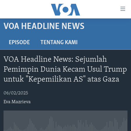
Tautan-
tautan
Akses
VOA HEADLINE NEWS
BERANDA
Lanjut
ke
DUNIA
EPISODE
TENTANG KAMI
Konten
VIDEO
Utama
VOA Headline News: Sejumlah
Lanjut
POLYGRAPH
Pemimpin Dunia Kecam Usul Trump
ke
DAFTAR PROGRAM
Navigasi
untuk "Kepemilikan AS" atas Gaza
Utama
Learning English
Lanjut
06/02/2025
ke
Eva Mazrieva
IKUTI KAMI
Pencarian