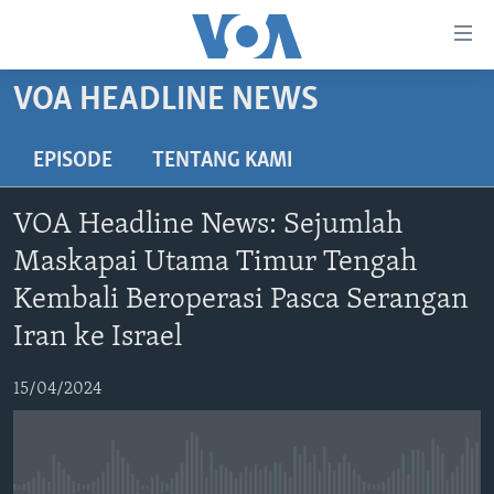
Tautan-
tautan
Akses
VOA HEADLINE NEWS
BERANDA
Lanjut
ke
DUNIA
EPISODE
TENTANG KAMI
Konten
VIDEO
Utama
VOA Headline News: Sejumlah
Lanjut
POLYGRAPH
Maskapai Utama Timur Tengah
ke
DAFTAR PROGRAM
Navigasi
Kembali Beroperasi Pasca Serangan
Utama
Iran ke Israel
Learning English
Lanjut
ke
15/04/2024
IKUTI KAMI
Pencarian