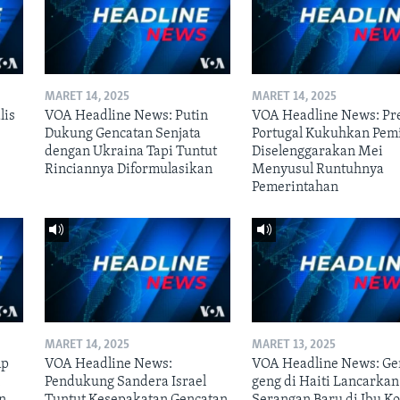
MARET 14, 2025
MARET 14, 2025
lis
VOA Headline News: Putin
VOA Headline News: Pr
Dukung Gencatan Senjata
Portugal Kukuhkan Pem
dengan Ukraina Tapi Tuntut
Diselenggarakan Mei
Rinciannya Diformulasikan
Menyusul Runtuhnya
Pemerintahan
MARET 14, 2025
MARET 13, 2025
mp
VOA Headline News:
VOA Headline News: Ge
n
Pendukung Sandera Israel
geng di Haiti Lancarkan
n
Tuntut Kesepakatan Gencatan
Serangan Baru di Ibu Ko