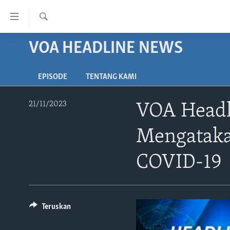
Tautan-
tautan
Cari
Akses
VOA HEADLINE NEWS
BERANDA
Lanjut
DUNIA
ke
EPISODE
TENTANG KAMI
VIDEO
Konten
Utama
POLYGRAPH
21/11/2023
VOA Headl
Lanjut
DAFTAR PROGRAM
ke
Mengataka
Navigasi
Utama
COVID-19
Lanjut
ke
Pencarian
Teruskan