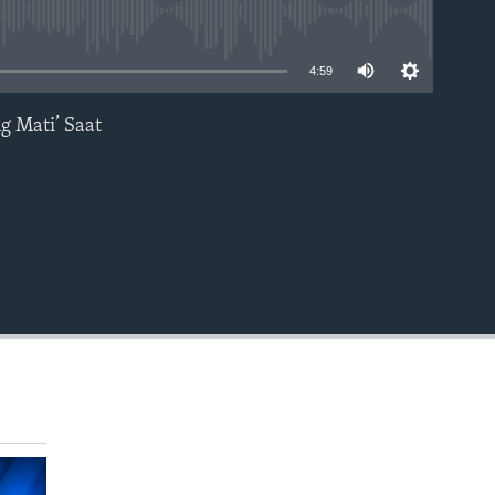
able
4:59
g Mati’ Saat
EMBED