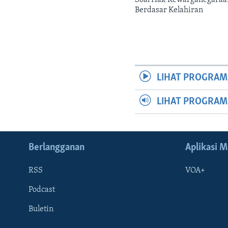
Berdasar Kelahiran
LIHAT PROGRAM
LIHAT PROGRA
Berlangganan
Aplikasi M
RSS
VOA+
Podcast
Buletin