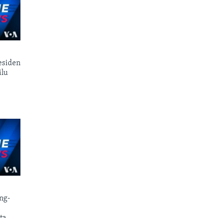
esiden
ilu
ng-
ta