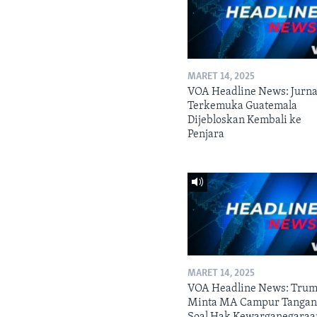
MARET 14, 2025
VOA Headline News: Jurna
Terkemuka Guatemala
Dijebloskan Kembali ke
Penjara
MARET 14, 2025
VOA Headline News: Tru
Minta MA Campur Tanga
Soal Hak Kewarganegaraa