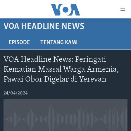
Tautan-
tautan
Akses
VOA HEADLINE NEWS
BERANDA
Lanjut
ke
DUNIA
EPISODE
TENTANG KAMI
Konten
VIDEO
Utama
VOA Headline News: Peringati
Lanjut
POLYGRAPH
Kematian Massal Warga Armenia,
ke
DAFTAR PROGRAM
Navigasi
Pawai Obor Digelar di Yerevan
Utama
Learning English
Lanjut
24/04/2024
ke
IKUTI KAMI
Pencarian
No media source currently available