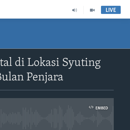
LIVE
l di Lokasi Syuting
Bulan Penjara
EMBED
able