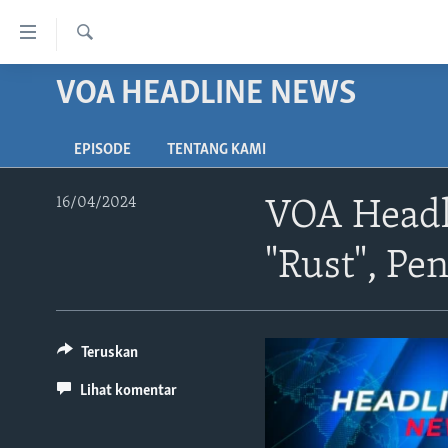
Tautan-
tautan
Cari
Akses
VOA HEADLINE NEWS
BERANDA
Lanjut
DUNIA
ke
EPISODE
TENTANG KAMI
VIDEO
Konten
Utama
POLYGRAPH
16/04/2024
VOA Headl
Lanjut
DAFTAR PROGRAM
ke
"Rust", Pe
Navigasi
Utama
Lanjut
ke
Teruskan
Pencarian
Lihat komentar