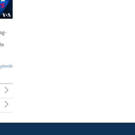
ng-
ta
episode