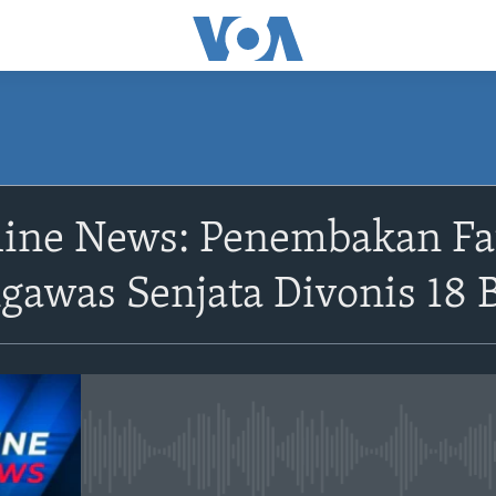
ine News: Penembakan Fata
ngawas Senjata Divonis 18 
No media source currently avail