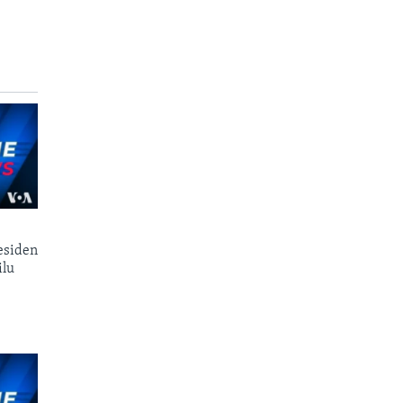
esiden
ilu