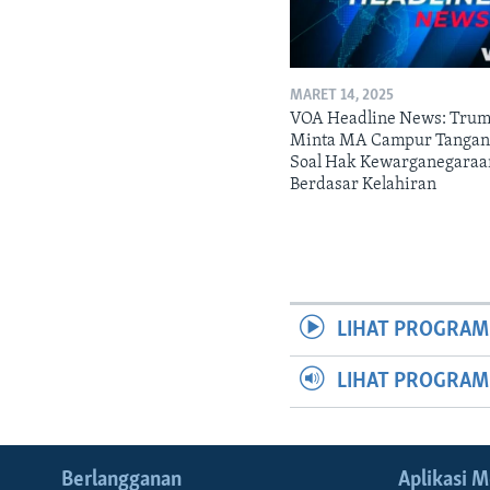
MARET 14, 2025
VOA Headline News: Tru
Minta MA Campur Tanga
Soal Hak Kewarganegaraa
Berdasar Kelahiran
LIHAT PROGRAM
LIHAT PROGRA
Berlangganan
Aplikasi M