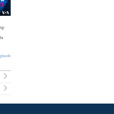
ng-
ta
episode