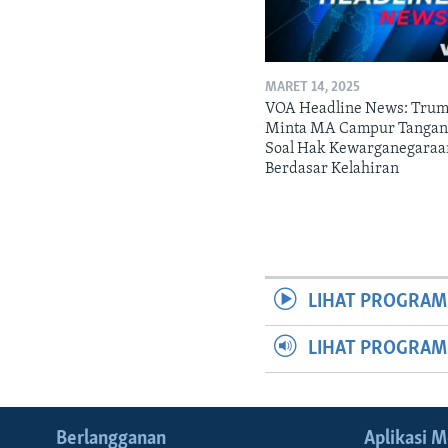
MARET 14, 2025
VOA Headline News: Tru
Minta MA Campur Tanga
Soal Hak Kewarganegaraa
Berdasar Kelahiran
LIHAT PROGRAM
LIHAT PROGRA
Berlangganan
Aplikasi M