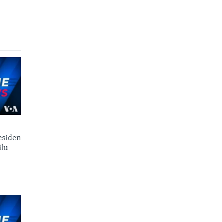
esiden
ilu