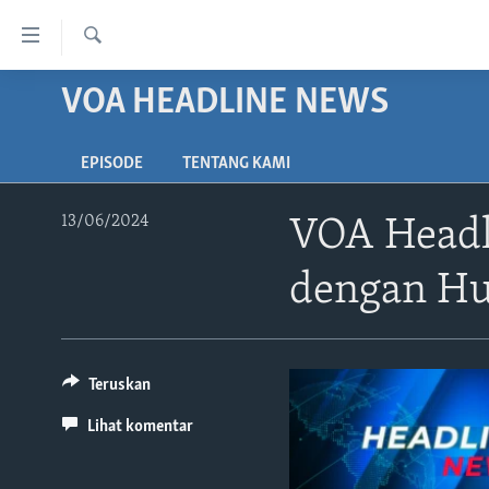
Tautan-
tautan
Cari
Akses
VOA HEADLINE NEWS
BERANDA
Lanjut
DUNIA
ke
EPISODE
TENTANG KAMI
VIDEO
Konten
Utama
POLYGRAPH
13/06/2024
VOA Headl
Lanjut
DAFTAR PROGRAM
ke
dengan Hu
Navigasi
Utama
Lanjut
ke
Teruskan
Pencarian
Lihat komentar