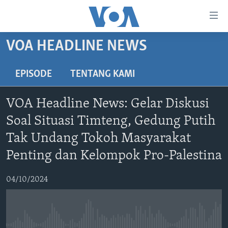
Tautan-
tautan
Akses
VOA HEADLINE NEWS
BERANDA
Lanjut
ke
DUNIA
EPISODE
TENTANG KAMI
Konten
VIDEO
Utama
VOA Headline News: Gelar Diskusi
Lanjut
POLYGRAPH
Soal Situasi Timteng, Gedung Putih
ke
DAFTAR PROGRAM
Navigasi
Tak Undang Tokoh Masyarakat
Utama
Penting dan Kelompok Pro-Palestina
Learning English
Lanjut
ke
04/10/2024
IKUTI KAMI
Pencarian