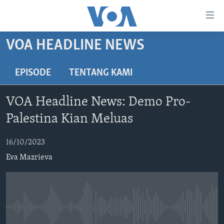
Tautan-
tautan
Akses
VOA HEADLINE NEWS
BERANDA
Lanjut
ke
DUNIA
EPISODE
TENTANG KAMI
Konten
VIDEO
Utama
VOA Headline News: Demo Pro-
Lanjut
POLYGRAPH
Palestina Kian Meluas
ke
DAFTAR PROGRAM
Navigasi
16/10/2023
Utama
Learning English
Lanjut
Eva Mazrieva
ke
IKUTI KAMI
Pencarian
No media source currently available