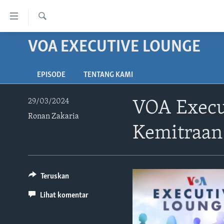
Tautan-
tautan
Cari
Akses
VOA EXECUTIVE LOUNGE
BERANDA
Lanjut
DUNIA
ke
EPISODE
TENTANG KAMI
VIDEO
Konten
Utama
POLYGRAPH
29/03/2024
VOA Execu
Lanjut
Ronan Zakaria
DAFTAR PROGRAM
ke
Kemitraan 
Navigasi
Utama
Lanjut
ke
Teruskan
Pencarian
Lihat komentar