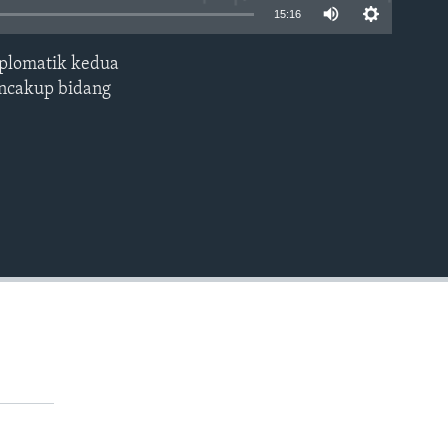
15:16
iplomatik kedua
EMBED
encakup bidang