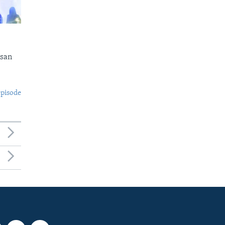
isan
episode