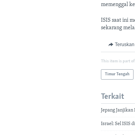
memenggal kep
ISIS saat ini 
sekarang mela
Teruskan
This item is part of
Timur Tengah
Terkait
Jepang Janjikan
Israel: Sel ISIS 