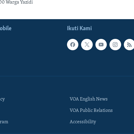
00 Warga Yazidi
obile
Ikuti Kami
icy
VOA English News
VOA Public Relations
gram
Accessibility