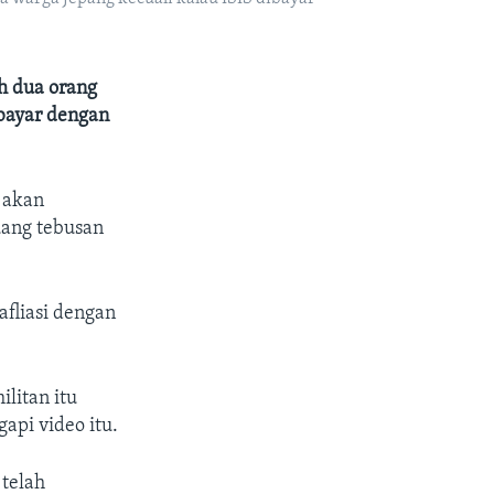
h dua orang
ibayar dengan
 akan
uang tebusan
-afliasi dengan
litan itu
api video itu.
 telah