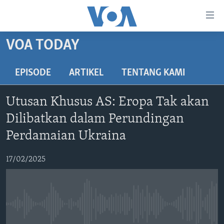
Tautan-
tautan
Akses
VOA TODAY
BERANDA
Lanjut
ke
DUNIA
EPISODE
ARTIKEL
TENTANG KAMI
Konten
VIDEO
Utama
Utusan Khusus AS: Eropa Tak akan
Lanjut
POLYGRAPH
Dilibatkan dalam Perundingan
ke
DAFTAR PROGRAM
Navigasi
Perdamaian Ukraina
Utama
Learning English
Lanjut
17/02/2025
ke
IKUTI KAMI
Pencarian
No media source currently available