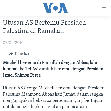
Tautan-
tautan
Akses
Utusan AS Bertemu Presiden
BERANDA
Lanjut
Palestina di Ramallah
ke
DUNIA
Konten
07/05/2010
VIDEO
Utama
Lanjut
POLYGRAPH
Teruskan
ke
DAFTAR PROGRAM
Mitchell bertemu di Ramallah dengan Abbas, lalu
Navigasi
kembali ke Tel Aviv untuk bertemu dengan Presiden
Utama
Learning English
Israel Shimon Peres.
Lanjut
ke
Utusan AS George Mitchell bertemu dengan Presiden
IKUTI KAMI
Pencarian
Palestina Mahmoud Abbas hari Jumat, dalam rangka
mengupayakan beberapa pertemuan yang bertujuan
untuk menghidupkan kembali pembicaraan