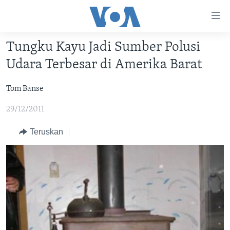
Tautan-
tautan
Akses
Tungku Kayu Jadi Sumber Polusi
BERANDA
Lanjut
Udara Terbesar di Amerika Barat
ke
DUNIA
Konten
Tom Banse
VIDEO
Utama
Lanjut
29/12/2011
POLYGRAPH
ke
DAFTAR PROGRAM
Teruskan
Navigasi
Utama
Learning English
Lanjut
ke
IKUTI KAMI
Pencarian