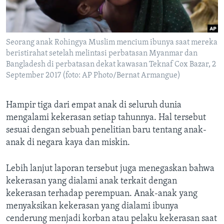
Bahasa-bahasa
Seorang anak Rohingya Muslim mencium ibunya saat mereka
beristirahat setelah melintasi perbatasan Myanmar dan
Bangladesh di perbatasan dekat kawasan Teknaf Cox Bazar, 2
September 2017 (foto: AP Photo/Bernat Armangue)
Hampir tiga dari empat anak di seluruh dunia
mengalami kekerasan setiap tahunnya. Hal tersebut
sesuai dengan sebuah penelitian baru tentang anak-
anak di negara kaya dan miskin.
Lebih lanjut laporan tersebut juga menegaskan bahwa
kekerasan yang dialami anak terkait dengan
kekerasan terhadap perempuan. Anak-anak yang
menyaksikan kekerasan yang dialami ibunya
cenderung menjadi korban atau pelaku kekerasan saat