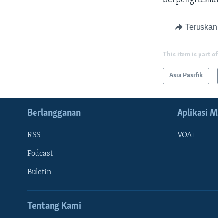
berpenghasilan
Teruskan
This item is part of
Asia Pasifik
Berlangganan
Aplikasi M
RSS
VOA+
Podcast
Buletin
Tentang Kami