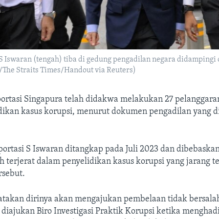
 Iswaran (tengah) tiba di gedung pengadilan negara didampingi
/The Straits Times/Handout via Reuters)
portasi Singapura telah didakwa melakukan 27 pelanggar
dikan kasus korupsi, menurut dokumen pengadilan yang dir
portasi S Iswaran ditangkap pada Juli 2023 dan dibebaska
h terjerat dalam penyelidikan kasus korupsi yang jarang te
rsebut.
takan dirinya akan mengajukan pembelaan tidak bersalah
iajukan Biro Investigasi Praktik Korupsi ketika menghadi