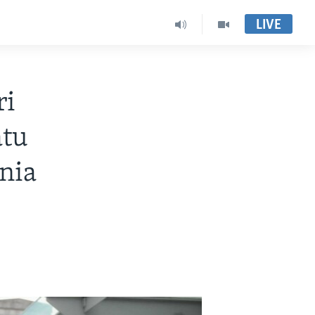
LIVE
ri
atu
unia