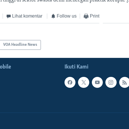
 tinggi di sektor swasta demi mencegah praktik korupsi.
[
Lihat komentar
Follow us
Print
VOA Headline News
obile
Ikuti Kami