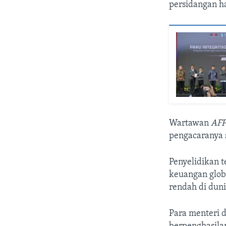
persidangan ha
Wartawan
AF
pengacaranya 
Penyelidikan 
keuangan globa
rendah di duni
Para menteri d