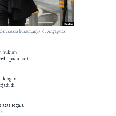
 oleh kuasa hukumnnya, di Singapura,
an hukum
ilis pada hari
n dengan
rjadi di
 atas segala
ri