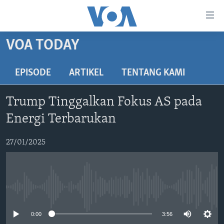
Tautan-
tautan
Akses
VOA TODAY
BERANDA
Lanjut
ke
DUNIA
EPISODE
ARTIKEL
TENTANG KAMI
Konten
VIDEO
Utama
Trump Tinggalkan Fokus AS pada
Lanjut
POLYGRAPH
Energi Terbarukan
ke
DAFTAR PROGRAM
Navigasi
27/01/2025
Utama
Learning English
Lanjut
ke
IKUTI KAMI
Pencarian
No media source currently available
0:00
3:56