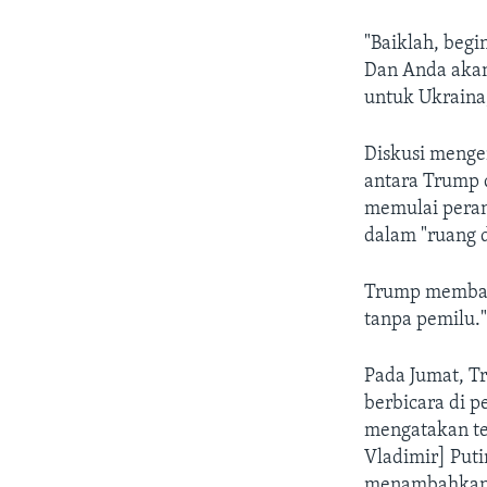
"Baiklah, begi
Dan Anda akan
untuk Ukraina,
Diskusi menge
antara Trump 
memulai peran
dalam "ruang d
Trump membala
tanpa pemilu.
Pada Jumat, T
berbicara di p
mengatakan te
Vladimir] Put
menambahkan b