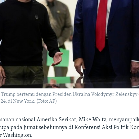
d Trump bertemu dengan Presiden Ukraina Volodymyr Zelenskyy 
24, di New York. (Foto: AP)
manan nasional Amerika Serikat, Mike Waltz, menyampai
upa pada Jumat sebelumnya di Konferensi Aksi Politik Kon
ar Washington.