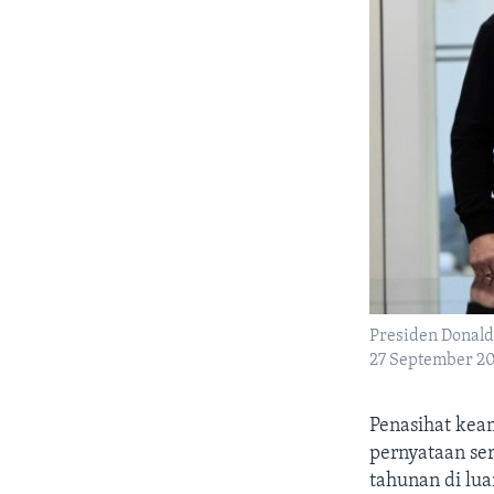
Presiden Donal
27 September 20
Penasihat kea
pernyataan ser
tahunan di lu