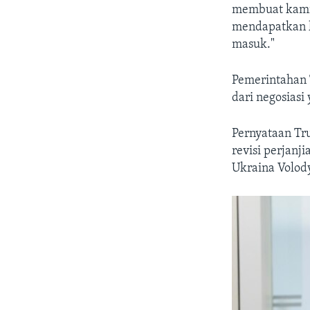
membuat kami 
mendapatkan k
masuk."
Pemerintahan 
dari negosiasi
Pernyataan Tr
revisi perjanj
Ukraina Volod