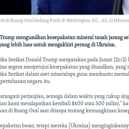
 di Ruang Oval Gedung Putih di Washington, D.C., AS, 12 Februari
Trump mengusulkan kesepakatan mineral tanah jarang se
 yang lebih luas untuk mengakhiri perang di Ukraina.
ika Serikat Donald Trump menyatakan pada Jumat (21/2) 
ina segera menyetujui kesepakatan yang diusulkan, yang
rika Serikat dalam aset mineralnya guna membantu memu
pertahanan negara itu.
tangani perjanjian, semoga dalam waktu yang cukup sing
an kami mendapatkan kembali $400 atau 500 miliar," k
an di Ruang Oval saat ditanya tentang kemungkinan kese
sepakatan besar, tetapi mereka [Ukraina] menginginkannya