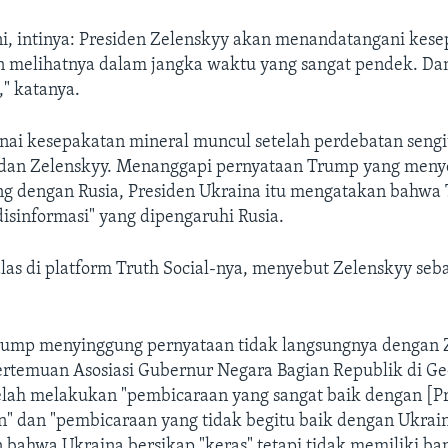
ni, intinya: Presiden Zelenskyy akan menandatangani kese
 melihatnya dalam jangka waktu yang sangat pendek. Dan
" katanya.
nai kesepakatan mineral muncul setelah perdebatan sengi
dan Zelenskyy. Menanggapi pernyataan Trump yang meny
g dengan Rusia, Presiden Ukraina itu mengatakan bahwa
isinformasi" yang dipengaruhi Rusia.
s di platform Truth Social-nya, menyebut Zelenskyy seba
"
rump menyinggung pernyataan tidak langsungnya dengan 
ertemuan Asosiasi Gubernur Negara Bagian Republik di Ge
lah melakukan "pembicaraan yang sangat baik dengan [Pr
in" dan "pembicaraan yang tidak begitu baik dengan Ukrai
ahwa Ukraina bersikap "keras" tetapi tidak memiliki ba