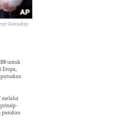
ymyr Zelenskyy
PBB untuk
i Eropa,
iputuskan
 melalui
prinsip-
h pasukan