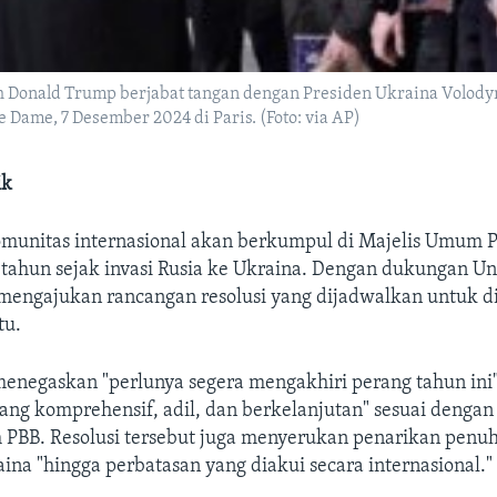
ih Donald Trump berjabat tangan dengan Presiden Ukraina Volod
e Dame, 7 Desember 2024 di Paris. (Foto: via AP)
ik
omunitas internasional akan berkumpul di Majelis Umum 
tahun sejak invasi Rusia ke Ukraina. Dengan dukungan Un
 mengajukan rancangan resolusi yang dijadwalkan untuk d
tu.
enegaskan "perlunya segera mengakhiri perang tahun ini"
ng komprehensif, adil, dan berkelanjutan" sesuai dengan 
m PBB. Resolusi tersebut juga menyerukan penarikan penu
aina "hingga perbatasan yang diakui secara internasional."