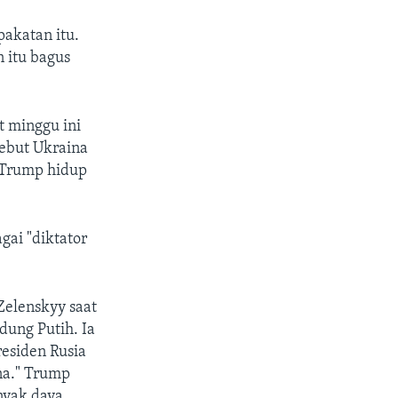
pakatan itu.
 itu bagus
t minggu ini
ebut Ukraina
 Trump hidup
gai "diktator
Zelenskyy saat
dung Putih. Ia
esiden Rusia
na." Trump
nyak daya