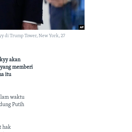
yy di Trump Tower, New York, 27
skyy akan
n yang memberi
a itu
alam waktu
dung Putih
t hak