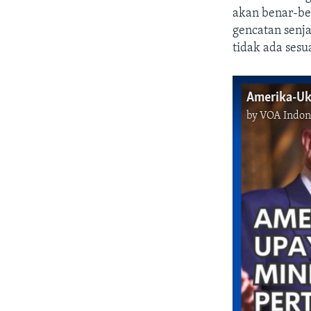
akan benar-be
gencatan senja
tidak ada sesu
by
VOA Indones