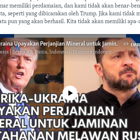
nar memiliki perdamaian, dan kami tidak akan benar-ben
ta, seperti yang dibicarakan oleh Trump. Jika kami tidak 
atu pun yang akan berhasil. Kita tidak akan memiliki apa-
Amerika-Ukraina Upayakan Perjanjian Mineral untuk Jaminan Pertahanan Melawan Rusia
EMB
ia | Berita AS, Dunia, Indonesia, Diaspora Indonesia di AS
No media source currently available