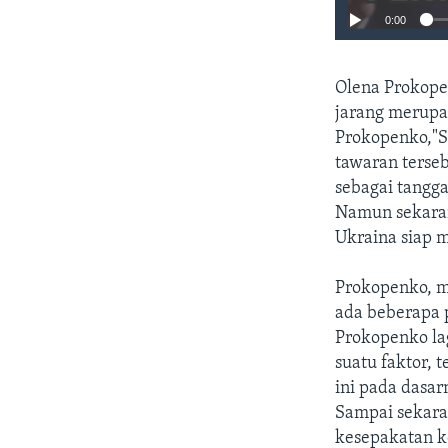
0:00
Olena Prokope
jarang merupa
Prokopenko,"S
tawaran terse
sebagai tangg
Namun sekaran
Ukraina siap 
Prokopenko, m
ada beberapa 
Prokopenko la
suatu faktor, 
ini pada dasar
Sampai sekaran
kesepakatan 