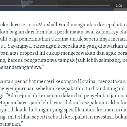
3:00
EMBED
nko dari German Marshall Fund mengatakan kesepakatan
kan bagian dari formulasi perdamaian awal Zelenskyy. Ka
ulit bagi pemerintahan Ukraina untuk sepenuhnya menar
but. Sayangnya, rancangan kesepakatan yang ditawarkan 
apan atas proposal ini cukup mengecewakan dan agak bera
Auto
240p
360p
480p
g, karena pengaturannya tampak jauh lebih seimbang, p
menandatanganinya.”
720p
1080p
antan penasihat menteri keuangan Ukraina, mengatakan,
penyempurnaan sebelum kesepakatan itu ditandatangani.
gi, “Ada sejumlah kemajuan dalam hal penyebutan jamina
tetapi ini harus jauh lebih rinci dalam kesepakatan akhir k
nya tidak ada hubungan yang spesifik antara keamanan dan
g, ini terlihat seperti sebuah kesepakatan investasi, buka
keamanan.”