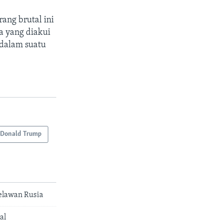
ang brutal ini
a yang diakui
 dalam suatu
 Donald Trump
elawan Rusia
al