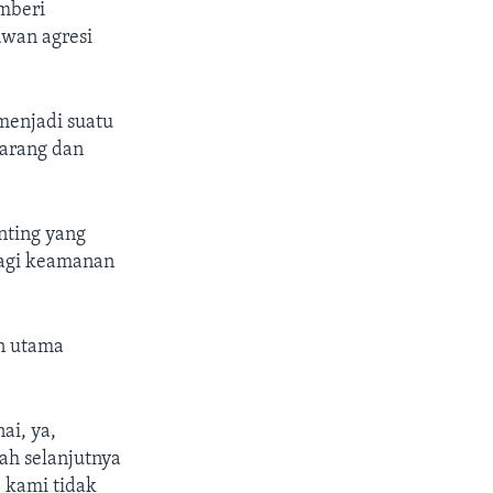
mberi
awan agresi
menjadi suatu
jarang dan
nting yang
bagi keamanan
n utama
ai, ya,
kah selanjutnya
 kami tidak