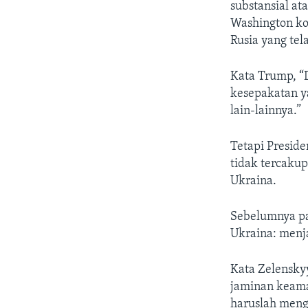
substansial a
Washington ko
Rusia yang tel
Kata Trump, “
kesepakatan ya
lain-lainnya.”
Tetapi Presid
tidak tercaku
Ukraina.
Sebelumnya pa
Ukraina: menj
Kata Zelenskyy
jaminan keaman
haruslah meng