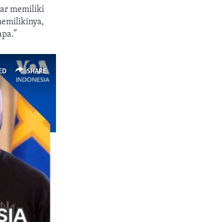
ar memiliki
memilikinya,
apa.”
ED
SHARE