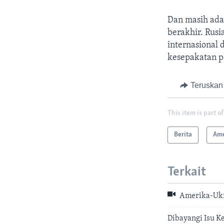
Dan masih ada 
berakhir. Rusi
internasional 
kesepakatan p
Teruskan
This item is part of
Berita
Ame
Terkait
Amerika-Ukra
Dibayangi Isu K