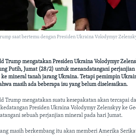
Trump saat bertemu dengan Presiden Ukraina Volodymyr Zelensk
ld Trump mengatakan Presiden Ukraina Volodymyr Zelen
ung Putih, Jumat (28/2) untuk menandatangani perjanjia
 ke mineral tanah jarang Ukraina. Tetapi pemimpin Ukrain
hwa masih ada beberapa isu yang belum diselesaikan.
ld Trump mengatakan suatu kesepakatan akan tercapai d
 kedatangan Presiden Ukraina Volodymyr Zelenskyy ke Ge
tangani sebuah perjanjian mineral pada hari Jumat.
ang masih berkembang itu akan memberi Amerika Serika