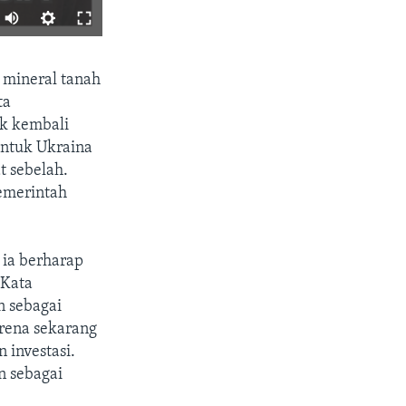
Auto
240p
SHARE
 mineral tanah
360p
ta
480p
ik kembali
720p
untuk Ukraina
t sebelah.
1080p
emerintah
px
width
 ia berharap
 Kata
n sebagai
arena sekarang
 investasi.
n sebagai