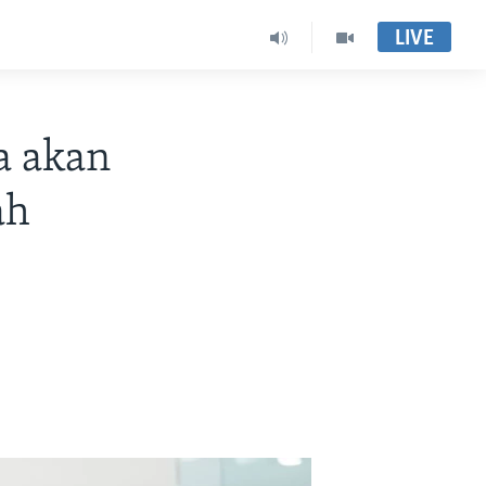
LIVE
a akan
ah