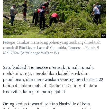
Petugas damkar menebang pohon yang tumbang di sebuah
rumah di Blackburn Lane di Columbia, Tennesse, Kamis, 9
Mei 2024. (AP/George Walker IV)
Satu badai di Tennessee merusak rumah-rumah,
melukai warga, merobohkan kabel listrik dan
pepohonan, dan menewaskan seorang pria berusia 22
tahun di dalam mobil di Claiborne County, di utara
Knoxville, kata para para pejabat.
Orang kedua tewas di selatan Nashville di kota