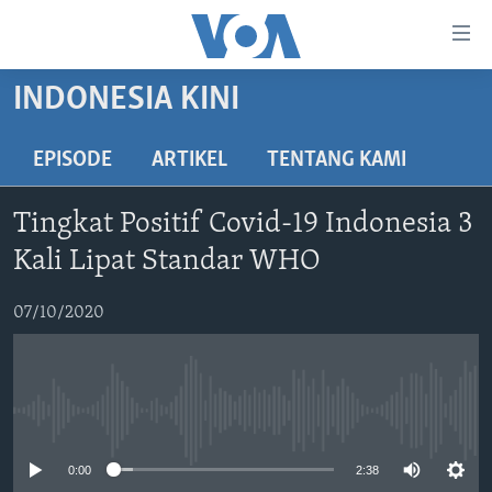
Tautan-
tautan
Akses
INDONESIA KINI
BERANDA
Lanjut
ke
DUNIA
EPISODE
ARTIKEL
TENTANG KAMI
Konten
VIDEO
Utama
Tingkat Positif Covid-19 Indonesia 3
Lanjut
POLYGRAPH
Kali Lipat Standar WHO
ke
DAFTAR PROGRAM
Navigasi
07/10/2020
Utama
Learning English
Lanjut
ke
IKUTI KAMI
Pencarian
No media source currently available
0:00
2:38