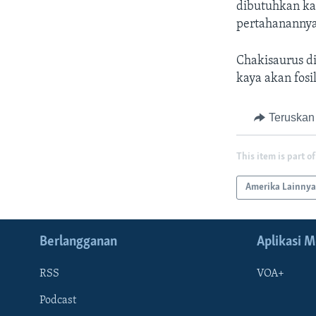
dibutuhkan ka
pertahanannya
Chakisaurus d
kaya akan fosi
Teruskan
This item is part of
Amerika Lainny
Berlangganan
Aplikasi M
RSS
VOA+
Podcast