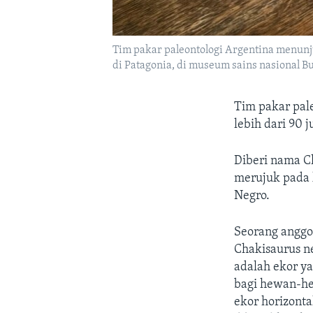
Tim pakar paleontologi Argentina menunju
di Patagonia, di museum sains nasional Bu
Tim pakar pal
lebih dari 90 j
Diberi nama C
merujuk pada 
Negro.
Seorang anggot
Chakisaurus ne
adalah ekor y
bagi hewan-hew
ekor horizonta