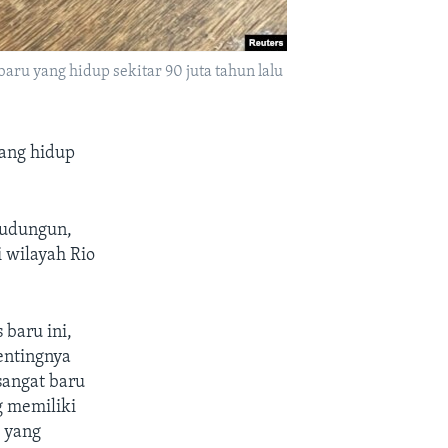
aru yang hidup sekitar 90 juta tahun lalu
yang hidup
pudungun,
 wilayah Rio
 baru ini,
pentingnya
sangat baru
g memiliki
u yang