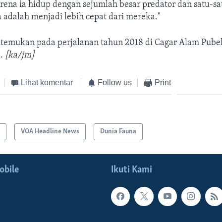
rena ia hidup dengan sejumlah besar predator dan satu-s
 adalah menjadi lebih cepat dari mereka."
itemukan pada perjalanan tahun 2018 di Cagar Alam Pubel
l.
[ka/jm]
Lihat komentar
Follow us
Print
a
VOA Headline News
Dunia Fauna
obile
Ikuti Kami