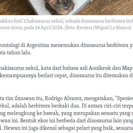
kkan fosil 'Chakisaurus nekul,' sebuah dinosaurus herbivora terb
enos Aires, pada 24 April 2024. (Foto: Reuters/Miguel Lo Bianco)
eontologi di Argentina menemukan dinosaurus herbivora 
uta tahun lalu.
hakisaurus nekul, kata dari bahasa asli Aonikenk dan Ma
kemampuannya berlari cepat, dinosaurus itu ditemukan di
a tim ilmuwan itu, Rodrigo Alvarez, mengatakan, "Spesies
kul, adalah herbivora berkaki dua. Di antara ciri-ciri ter
ang melengkung ke bawah, yang merupakan sesuatu yang 
an ini. Bentuk ekor ini berbeda dari dinosaurus lain yan
l. Hewan ini juga dikenal sebagai pelari yang baik, sesuat